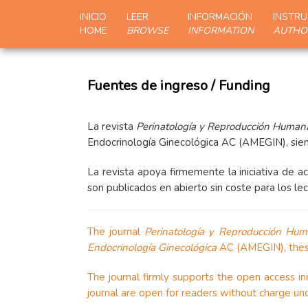
INICIO
LEER
INFORMACIÓN
INSTRU
HOME
BROWSE
INFORMATION
AUTHO
Fuentes de ingreso / Funding
La revista
Perinatología y Reproducción Human
Endocrinología Ginecológica AC (AMEGIN), siend
La revista apoya firmemente la iniciativa de ac
son publicados en abierto sin coste para los lec
The journal
Perinatología y Reproducción Hu
Endocrinología Ginecológica
AC (AMEGIN), these 
The journal firmly supports the open access ini
journal are open for readers without charge un